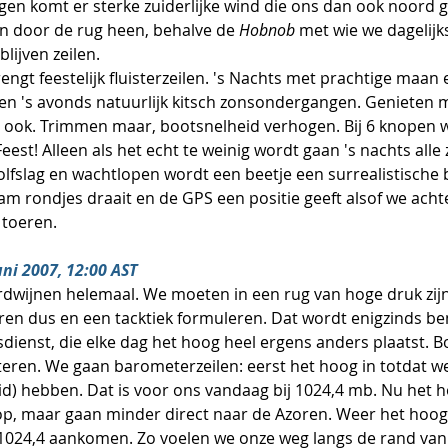
gen komt er sterke zuiderlijke wind die ons dan ook noord 
 door de rug heen, behalve de 
Hobnob
 met wie we dagelijk
blijven zeilen.
en 's avonds natuurlijk kitsch zonsondergangen. Genieten me
n ook. Trimmen maar, bootsnelheid verhogen. Bij 6 knopen 
est! Alleen als het echt te weinig wordt gaan 's nachts alle 
olfslag en wachtlopen wordt een beetje een surrealistische b
am rondjes draait en de GPS een positie geeft alsof we achte
 toeren.
juni 2007, 12:00 AST
wijnen helemaal. We moeten in een rug van hoge druk zijn
n dus en een tacktiek formuleren. Dat wordt enigzinds bem
ienst, die elke dag het hoog heel ergens anders plaatst. Bo
eren. We gaan barometerzeilen: eerst het hoog in totdat w
d) hebben. Dat is voor ons vandaag bij 1024,4 mb. Nu het ho
p, maar gaan minder direct naar de Azoren. Weer het hoog 
 1024,4 aankomen. Zo voelen we onze weg langs de rand van