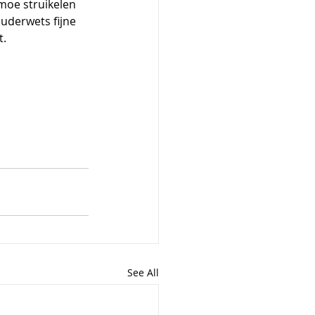
moe struikelen 
uderwets fijne 
t.
See All