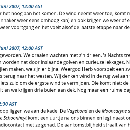
 juni 2007, 12:00 AST
ter het hoog aan het komen. De wind neemt weer toe, komt 
innaker weer eens omhoog kan) en ook krijgen we weer af en
eer voortgang en het voelt alsof de laatste etappe naar de 
 juni 2007, 12:00 AST
k geworden. We draaien wachten met z'n drieën. 's Nachts tr
 worden nat door inslaande golven en curieuze lekkages. Ni
len maken, we zijn er bijna. Weergod Herb voorspelt een zw
lfs terug naar het westen. Wij denken wind in de rug wel aan
iets zuid om de ergste wind te vermijden. Die komt niet: de
t en we krijgen drie buien aan dek. Nog maar een ruime da
2:30 AST
oop liggen we aan de kade. De 
Vagebond 
en de 
Mooncaryne 
e Schoonheyt
 komt een uurtje na ons binnen en legt naast o
adiocontact met ze gehad. De aankomstblijheid straalt van h