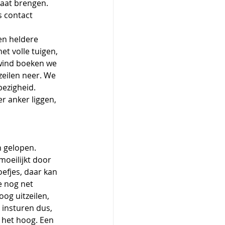
gaat brengen. 
s contact 
t volle tuigen, 
wind boeken we 
zeilen neer. We 
ezigheid. 
r anker liggen, 
 gelopen. 
oeilijkt door 
efjes, daar kan 
e nog net 
og uitzeilen, 
insturen dus, 
 het hoog. Een 