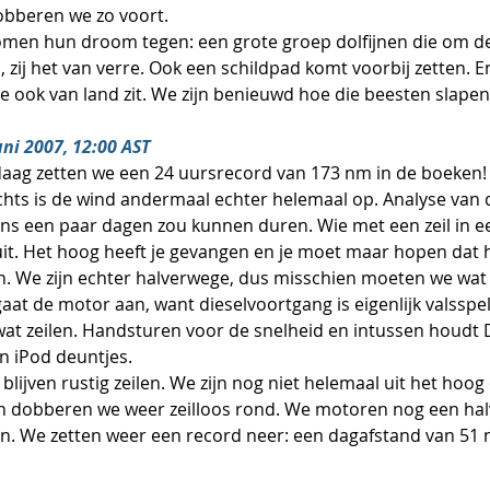
obberen we zo voort.
, zij het van verre. Ook een schildpad komt voorbij zetten. En
r je ook van land zit. We zijn benieuwd hoe die beesten slapen
juni 2007, 12:00 AST
aag zetten we een 24 uursrecord van 173 nm in de boeken! 
chts is de wind andermaal echter helemaal op. Analyse van 
eens een paar dagen zou kunnen duren. Wie met een zeil in ee
it. Het hoog heeft je gevangen en je moet maar hopen dat 
n. We zijn echter halverwege, dus misschien moeten we wat 
aat de motor aan, want dieselvoortgang is eigenlijk valsspe
at zeilen. Handsturen voor de snelheid en intussen houdt
jn iPod deuntjes.
an dobberen we weer zeilloos rond. We motoren nog een ha
en. We zetten weer een record neer: een dagafstand van 51 