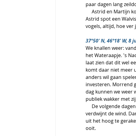
paar dagen lang zeild
     Astrid en Martijn komen hun droom tegen: een grote groep dolfijnen die om de boot speelt. 
Astrid spot een Walvis
vogels, altijd, hoe ve
37º50' N, 46º18' W, 8 
We knallen weer: vand
het Wateraapje. 's Na
laat zien dat dit wel 
komt daar niet meer u
anders wil gaan spele
investeren. Morrend g
dag kunnen we weer w
publiek wakker met zi
     De volgende dagen blijven rustig zeilen. We zijn nog niet helemaal uit het hoog en soms 
verdwijnt de wind. D
uit het hoog te gerak
ooit.