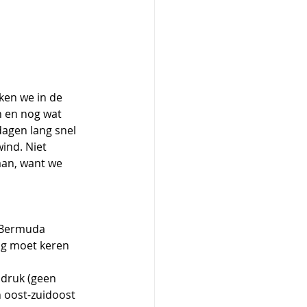
en we in de 
 en nog wat 
agen lang snel 
ind. Niet 
aan, want we 
 Bermuda 
ug moet keren 
en oost-zuidoost 