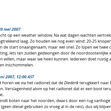
30 mei 2007
acht op een weather window. Na wat dagen wachten vertrekk
egtrekkend laag. Zo houden we nog even wind: 20-25 knopen
n de start onaangenaam, maar wel snel. Zo lopen we twee d
hting, iets ten zuiden gedwongen door de noordoostenlijke w
 willen, maar waar we heen kunnen. Iedereen doet rustig 
ven inschommelen.
juni 2007, 12:00 AST
t horen we via het radionet dat de 
Diederik
 terugkeert naar
. Verslagenheid alom op het radionet dat er een boot ter
at.
n (geen diesel gebruiken zo vroeg al in de reis), dus wij blijv