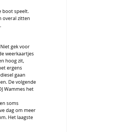
 overal zitten 
.
Niet gek voor 
de weerkaartjes 
n hoog zit, 
het ergens 
diesel gaan 
len. De volgende 
 DJ Wammes het 
lve dag om meer 
nm. Het laagste 