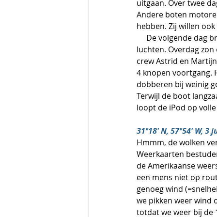
uitgaan. Over twee da
Andere boten motoren
hebben. Zij willen ook 
     De volgende dag brengt feestelijk fluisterzeilen. 's Nachts met prachtige maan en heldere 
luchten. Overdag zon 
crew Astrid en Martij
4 knopen voortgang. Fe
dobberen bij weinig g
Terwijl de boot langza
loopt de iPod op volle
31º18' N, 57º54' W, 3 
Hmmm, de wolken verd
Weerkaarten bestudere
de Amerikaanse weersd
een mens niet op rout
genoeg wind (=snelhei
we pikken weer wind o
totdat we weer bij de