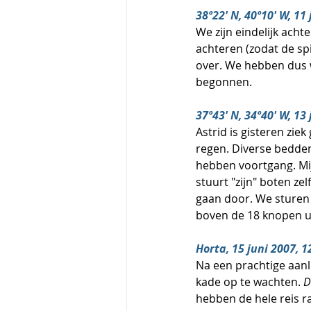
38º22' N, 40º10' W, 11
We zijn eindelijk ach
achteren (zodat de sp
over. We hebben dus w
begonnen.
37º43' N, 34º40' W, 13
Astrid is gisteren zie
regen. Diverse bedden
hebben voortgang. Mij
stuurt "zijn" boten ze
gaan door. We sturen 
boven de 18 knopen ui
Horta, 15 juni 2007, 1
Na een prachtige aanl
kade op te wachten. 
D
hebben de hele reis r