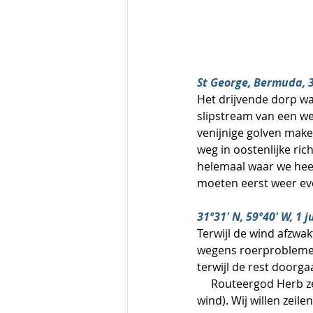
St George, Bermuda, 
Het drijvende dorp w
slipstream van een w
venijnige golven make
weg in oostenlijke ric
helemaal waar we heen
moeten eerst weer e
31º31' N, 59º40' W, 1 
Terwijl de wind afzwak
wegens roerproblemen
terwijl de rest doorga
     Routeergod Herb zendt boten naar het noorden, dwars door een rug vanhoge druk (geen 
wind). Wij willen zeile