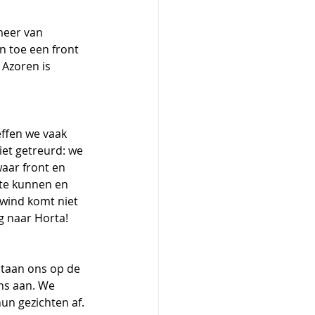
meer van 
 toe een front 
Azoren is 
effen we vaak 
et getreurd: we 
aar front en 
 te kunnen en 
 wind komt niet 
g naar Horta!
staan ons op de 
ns aan. We 
un gezichten af. 