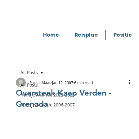
Home
Reisplan
Positie
All Posts
Pascal Maas
Jan 12, 2007
6 min read
All Posts
Oversteek Kaap Verden -
Rondje Atlantic 2022-2023
Grenada
Rondje Atlantic 2006-2007