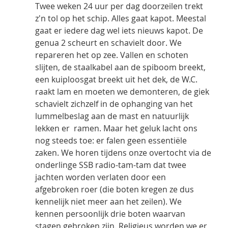
Twee weken 24 uur per dag doorzeilen trekt 
z'n tol op het schip. Alles gaat kapot. Meestal 
gaat er iedere dag wel iets nieuws kapot. De 
genua 2 scheurt en schavielt door. We 
repareren het op zee. Vallen en schoten 
slijten, de staalkabel aan de spiboom breekt, 
een kuiploosgat breekt uit het dek, de W.C. 
raakt lam en moeten we demonteren, de giek 
schavielt zichzelf in de ophanging van het 
lummelbeslag aan de mast en natuurlijk 
lekken er  ramen. Maar het geluk lacht ons 
nog steeds toe: er falen geen essentiële 
zaken. We horen tijdens onze overtocht via de 
onderlinge SSB radio-tam-tam dat twee 
jachten worden verlaten door een 
afgebroken roer (die boten kregen ze dus 
kennelijk niet meer aan het zeilen). We 
kennen persoonlijk drie boten waarvan 
stagen gebroken zijn. Religieus worden we er 