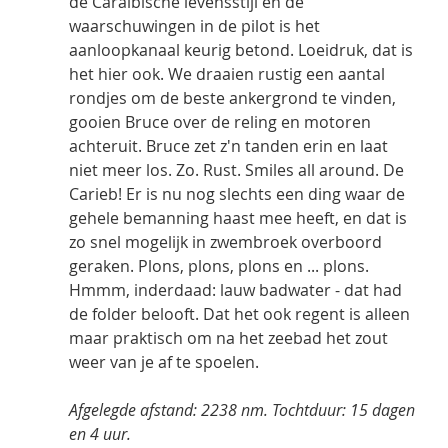
de Caraibische levensstijl en de 
waarschuwingen in de pilot is het 
aanloopkanaal keurig betond. Loeidruk, dat is 
het hier ook. We draaien rustig een aantal 
rondjes om de beste ankergrond te vinden, 
gooien Bruce over de reling en motoren 
achteruit. Bruce zet z'n tanden erin en laat 
niet meer los. Zo. Rust. Smiles all around. De 
Carieb! Er is nu nog slechts een ding waar de 
gehele bemanning haast mee heeft, en dat is 
zo snel mogelijk in zwembroek overboord 
geraken. Plons, plons, plons en ... plons. 
Hmmm, inderdaad: lauw badwater - dat had 
de folder belooft. Dat het ook regent is alleen 
maar praktisch om na het zeebad het zout 
weer van je af te spoelen.   
Afgelegde afstand: 2238 nm. Tochtduur: 15 dagen 
en 4 uur.