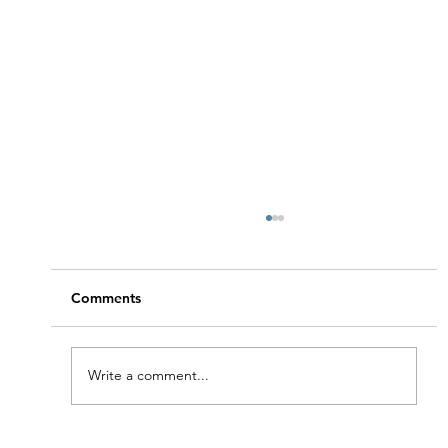
Oversteek Spanje - Bretagne
La Coruña, Spanje, 10 augustus 2007 Nog
even de zon niet loslaten, dat was de
Comments
bedoeling van het via Spanje naar huis
zeilen, in plaats...
Write a comment...