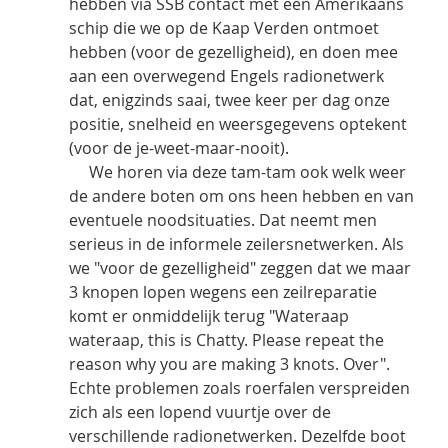
hebben via SSB contact met een Amerikaans 
schip die we op de Kaap Verden ontmoet 
hebben (voor de gezelligheid), en doen mee 
aan een overwegend Engels radionetwerk 
dat, enigzinds saai, twee keer per dag onze 
positie, snelheid en weersgegevens optekent 
(voor de je-weet-maar-nooit).
     We horen via deze tam-tam ook welk weer 
de andere boten om ons heen hebben en van 
eventuele noodsituaties. Dat neemt men 
serieus in de informele zeilersnetwerken. Als 
we "voor de gezelligheid" zeggen dat we maar 
3 knopen lopen wegens een zeilreparatie 
komt er onmiddelijk terug "Wateraap 
wateraap, this is Chatty. Please repeat the 
reason why you are making 3 knots. Over". 
Echte problemen zoals roerfalen verspreiden 
zich als een lopend vuurtje over de 
verschillende radionetwerken. Dezelfde boot 