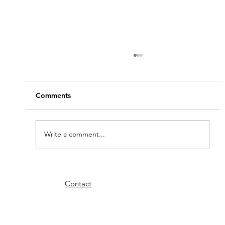
Comments
Write a comment...
De grote oversteek (Tenerife – Bequia)
Contact