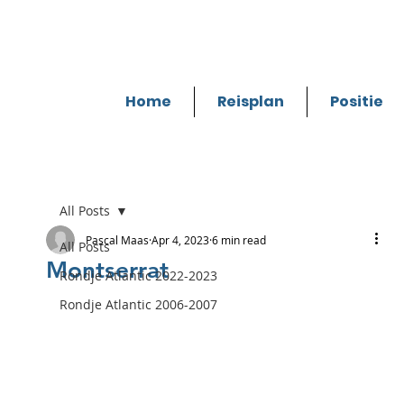
Home
Reisplan
Positie
All Posts
Pascal Maas
Apr 4, 2023
6 min read
All Posts
Montserrat
Rondje Atlantic 2022-2023
Rondje Atlantic 2006-2007