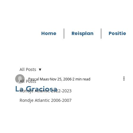
Home
Reisplan
Positie
All Posts
Pascal Maas
Nov 25, 2006
2 min read
All Posts
La Graciosa
Rondje Atlantic 2022-2023
Rondje Atlantic 2006-2007