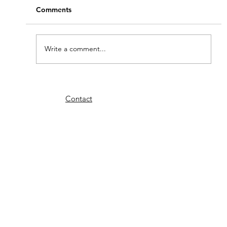
even de zon niet loslaten, dat was de
Comments
bedoeling van het via Spanje naar huis
zeilen, in plaats...
Write a comment...
Contact