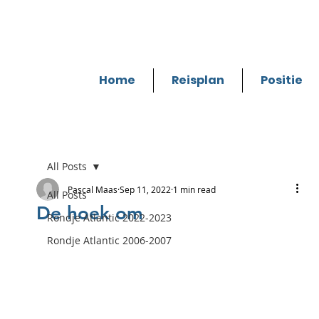
Home
Reisplan
Positie
All Posts
Pascal Maas
Sep 11, 2022
1 min read
All Posts
De hoek om
Rondje Atlantic 2022-2023
Rondje Atlantic 2006-2007