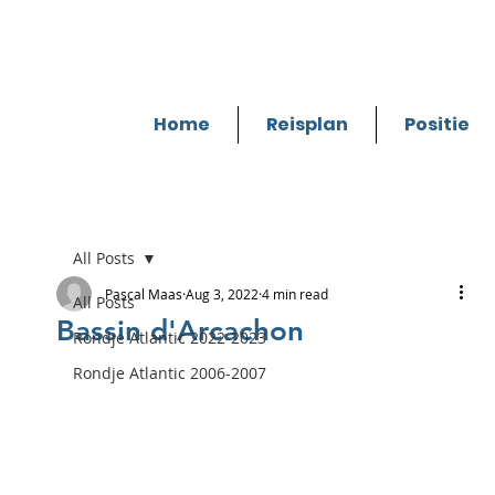
Home
Reisplan
Positie
All Posts
Pascal Maas
Aug 3, 2022
4 min read
All Posts
Bassin d'Arcachon
Rondje Atlantic 2022-2023
Rondje Atlantic 2006-2007