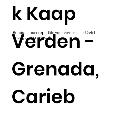
k Kaap
Verden -
Boodschappenexpeditie voor vertrek naar Carieb.
Alles gaat per bijboot.
Grenada,
Carieb