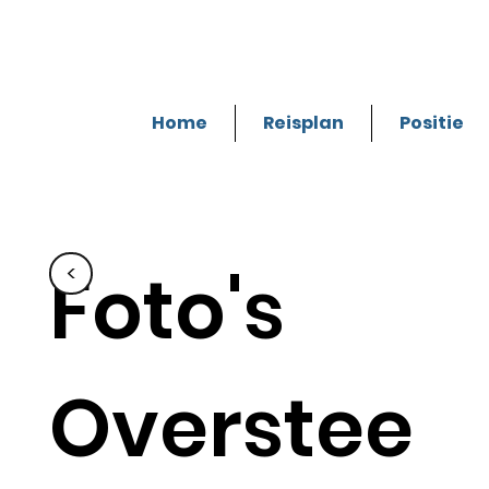
Home
Reisplan
Positie
Foto's
<
Overstee