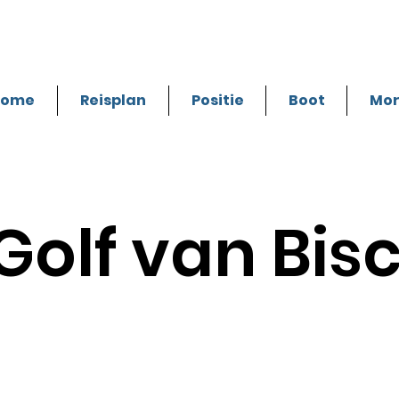
Home
Reisplan
Positie
Boot
Mo
 Golf van Bis